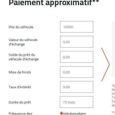
Paiement approximatif**
Prix du véhicule
Valeur du véhicule
d'échange
Solde du prêt du
véhicule d'échange
Mise de fonds
*U
Taux d'intérêt
ti
ch
l’
Ca
Durée du prêt
q
**
Fréquence des
Hebdomadaire