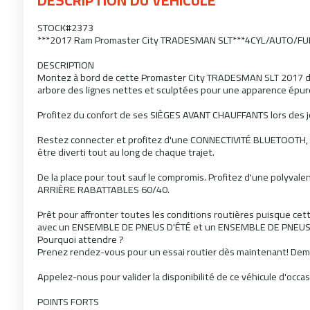
STOCK#2373
***2017 Ram Promaster City TRADESMAN SLT***4CYL/AUTO/FUL
DESCRIPTION
Montez à bord de cette Promaster City TRADESMAN SLT 2017 de 
arbore des lignes nettes et sculptées pour une apparence épur
Profitez du confort de ses SIÈGES AVANT CHAUFFANTS lors des jo
Restez connecter et profitez d'une CONNECTIVITÉ BLUETOOTH,
être diverti tout au long de chaque trajet.
De la place pour tout sauf le compromis. Profitez d'une polyva
ARRIÈRE RABATTABLES 60/40.
Prêt pour affronter toutes les conditions routières puisque c
avec un ENSEMBLE DE PNEUS D'ÉTÉ et un ENSEMBLE DE PNEUS D'
Pourquoi attendre ?
Prenez rendez-vous pour un essai routier dès maintenant! Demai
Appelez-nous pour valider la disponibilité de ce véhicule d'occ
POINTS FORTS