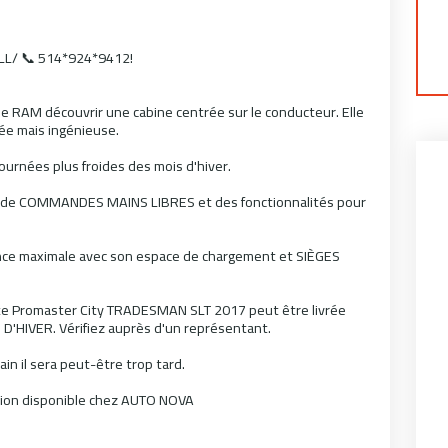
L/ 📞 514*924*9412!
RAM découvrir une cabine centrée sur le conducteur. Elle
ée mais ingénieuse.
urnées plus froides des mois d'hiver.
 de COMMANDES MAINS LIBRES et des fonctionnalités pour
lence maximale avec son espace de chargement et SIÈGES
ette Promaster City TRADESMAN SLT 2017 peut être livrée
HIVER. Vérifiez auprès d'un représentant.
n il sera peut-être trop tard.
asion disponible chez AUTO NOVA