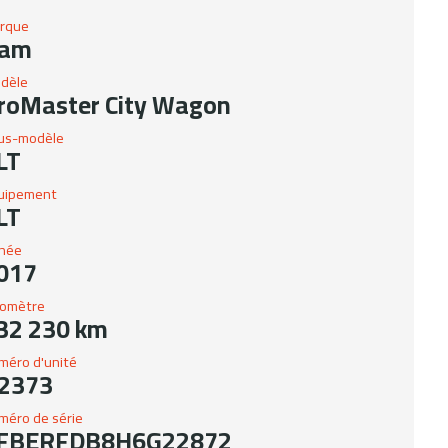
rque
am
dèle
roMaster City Wagon
us-modèle
LT
uipement
LT
née
017
omètre
32 230 km
méro d'unité
2373
méro de série
FBERFDB8H6G22872