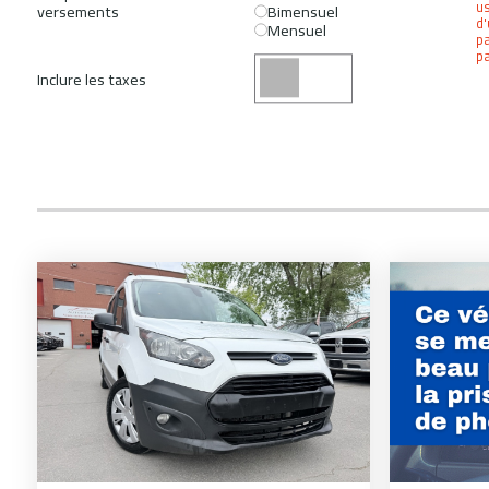
us
versements
Bimensuel
d'
Mensuel
pa
pa
Inclure les taxes