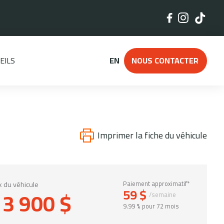
EILS
EN
NOUS CONTACTER
Imprimer la fiche du véhicule
x du véhicule
Paiement approximatif*
59 $
13 900 $
/semaine
9.99 % pour 72 mois