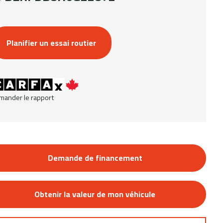
Planifier un essai routier
mander le rapport
Demande de financement
Obtenir la valeur de mon véhicule