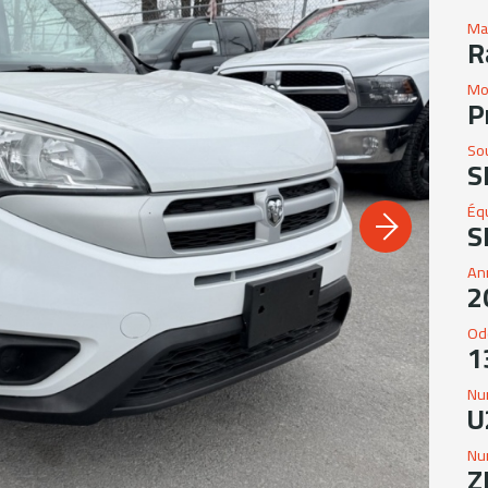
Ma
R
Mo
P
So
S
Éq
S
An
2
Od
1
Nu
U
Nu
Z