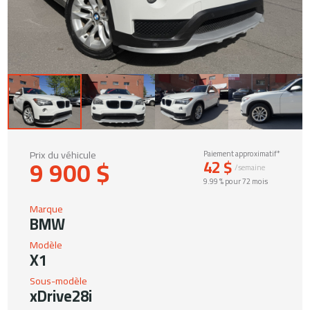
Prix du véhicule
Paiement approximatif*
9 900 $
42 $
/semaine
9.99 % pour 72 mois
Marque
BMW
Modèle
X1
Sous-modèle
xDrive28i