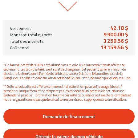
42.18 $
Versement
9 900.00 $
Montant total du prêt
3 259.56 $
Total des intérêts
13 159.56 $
Coût total
*Un taux d’intérêt de 9.99 % a été utilisé dans ce calcul. Ce taux est à titre de référence
seulement. Les taux d’intérêt sont sujets à changement et peuvent varier en raison de
plusieurs facteurs, dont l’année du véhicule, sa dépréciation, le taux directeur de la
Banque du Canada et votre situation personnelle, pour n’en nommer que quelques-uns.
**Cette calculatrice est offerte comme outil d'estimation pour votre usage éducatif
personnel uniquement et ne remplace pas les conseils d'un professionnel. Nous ne
prétendons pas que l'information fournie par cette calculatrice soit exacte ni complète et
nous ne garantissons pas que le calcul correspondra ou s’appliquera à votre situation.
Demande de financement
Obtenir la valeur de mon véhicule